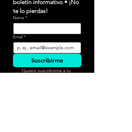
boletín informativo • ¡No 
te lo pierdas!
Name
*
Email
*
Suscribirme
Quiero suscribirme a tu 
lista de correo.
COMED E.I.R.L.
+51 943 307 202
+51 943 307 240
ventas@comedeirl.com