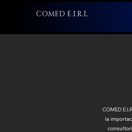
COMED E.I.R.L.
COMED E.I.R
la importa
consultori