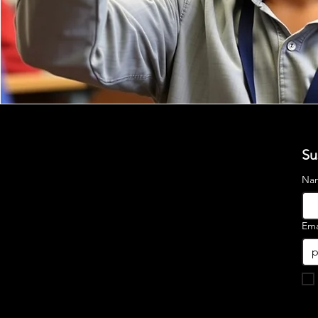
Su
Na
Ema