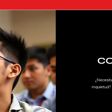
C
¿Necesit
inquietud?