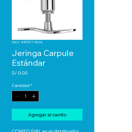
SKU: 4959/1 NOA
Jeringa Carpule
Estándar
Precio
S/ 0.00
Cantidad
*
Agregar al carrito
COMED EIRL es el distribuidor 