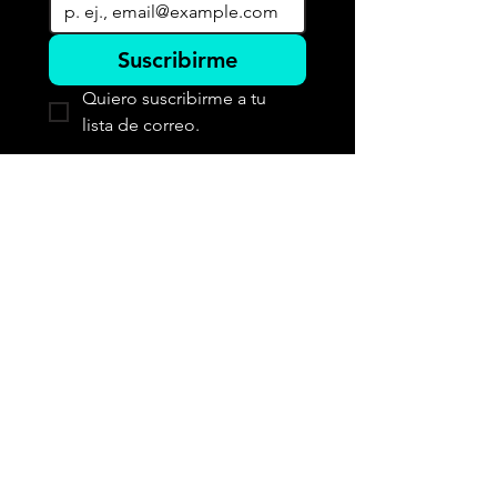
Suscribirme
Quiero suscribirme a tu 
lista de correo.
COMED E.I.R.L.
+51 943 307 202
+51 943 307 240
ventas@comedeirl.com
Jr. Rufino Torrico Nº 559
Oficina 101
Cercado de Lima
15001
Lima, Peru