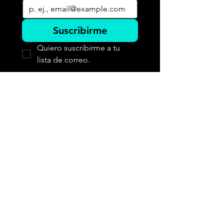
Suscribirme
Quiero suscribirme a tu 
lista de correo.
COMED E.I.R.L.
+51 943 307 202
+51 943 307 240
ventas@comedeirl.com
Jr. Rufino Torrico Nº 559
Oficina 101
Cercado de Lima
15001
Lima, Peru