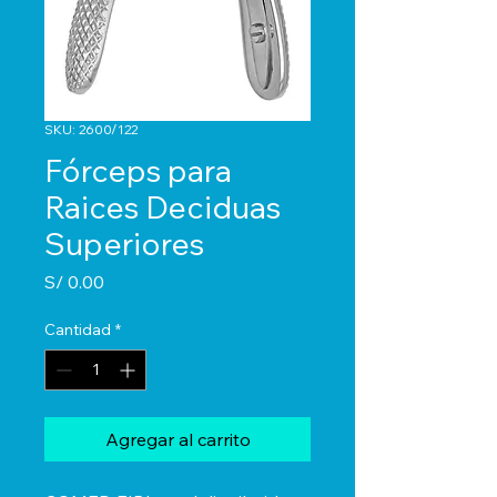
SKU: 2600/122
Fórceps para
Raices Deciduas
Superiores
Precio
S/ 0.00
Cantidad
*
Agregar al carrito