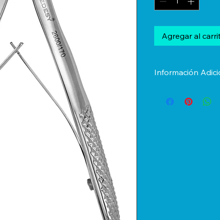
Agregar al carri
Información Adici
Marca: MEDESY Para
disponibilidad o cua
contacto con nosotr
electrónico o llene 
responderemos lo an