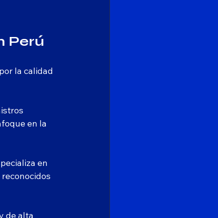
n Perú
or la calidad 
istros 
foque en la 
pecializa en 
 reconocidos 
 de alta 