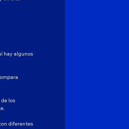
uí hay algunos 
Compara 
de los 
e.
con diferentes 