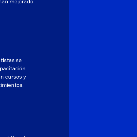
 han mejorado 
istas se 
pacitación 
en cursos y 
cimientos.