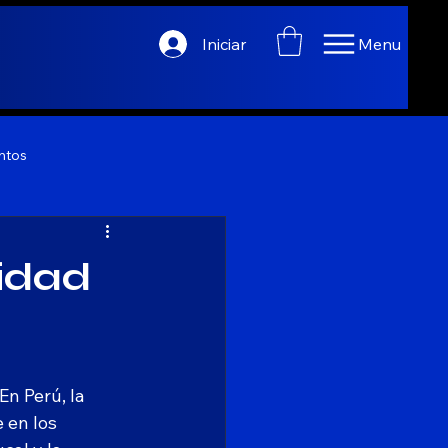
Iniciar
Menu
ntos
lidad
n Perú, la 
 en los 