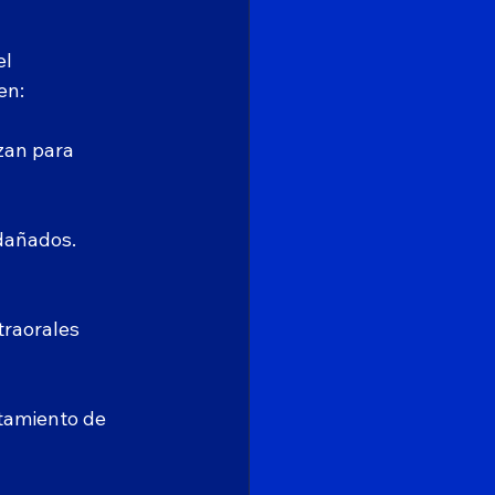
l 
en:
zan para 
 dañados. 
traorales 
atamiento de 