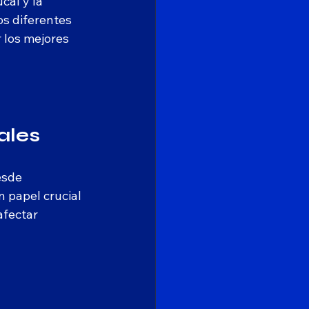
cal y la 
os diferentes 
 los mejores 
ales
esde 
 papel crucial 
afectar 